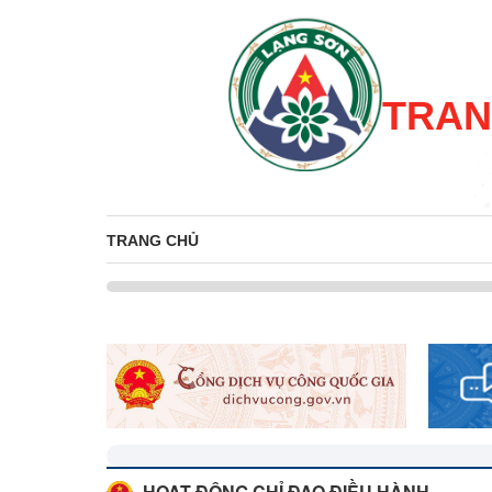
TRAN
TRANG CHỦ
HOẠT ĐỘNG CHỈ ĐẠO ĐIỀU HÀNH