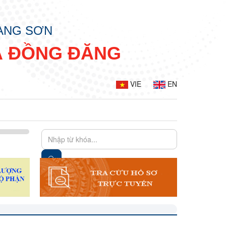
LẠNG SƠN
Ã ĐỒNG ĐĂNG
VIE
EN