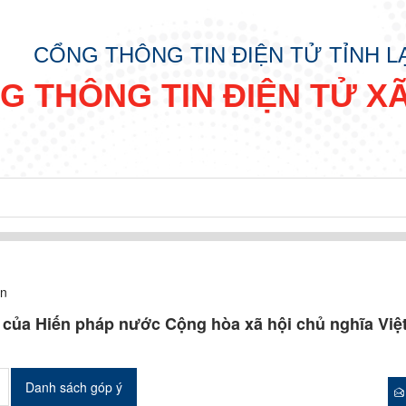
CỔNG THÔNG TIN ĐIỆN TỬ TỈNH 
G THÔNG TIN ĐIỆN TỬ X
ản
u của Hiến pháp nước Cộng hòa xã hội chủ nghĩa Vi
Danh sách góp ý