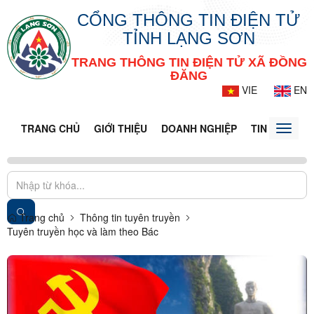
CỔNG THÔNG TIN ĐIỆN TỬ
TỈNH LẠNG SƠN
TRANG THÔNG TIN ĐIỆN TỬ XÃ ĐỒNG
ĐĂNG
VIE
EN
TRANG CHỦ
GIỚI THIỆU
DOANH NGHIỆP
TIN TỨC - S
Toggle
naviga
Trang chủ
Thông tin tuyên truyền
Tuyên truyền học và làm theo Bác