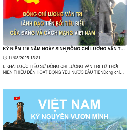
KỶ NIỆM 115 NĂM NGÀY SINH ĐỒNG CHÍ LƯƠNG VĂN TRI
- LÃNH ĐẠO TIỀN BỐI TIÊU BIỂU CỦA ĐẢNG VÀ CÁCH
11/08/2025 15:21
MẠNG VIỆT NAM (17/8/1910 - 17/8/2025)
I. KHÁI LƯỢC TIỂU SỬ ĐỒNG CHÍ LƯƠNG VĂN TRI TỪ THỜI
NIÊN THIẾU ĐẾN HOẠT ĐỘNG YÊU NƯỚC ĐẦU TIÊNĐồng chí
Lương Văn Tri, người dân tộc Tày, sinh ngày 17/8/1910 tại Lạng
Sơn trong gia đình nông dân yêu nước, hiếu học tại làng Bản Hẻo,
tổng Mỹ Liệt, châu Văn Uyên, tỉnh Lạng Sơn (nay là thôn Bản Hẻo,
xã ...