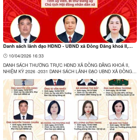
Danh sách lãnh đạo HĐND - UBND xã Đồng Đăng khoá II,
nhiệm kỳ 2026 -2031
10/04/2026 16:33
DANH SÁCH THƯỜNG TRỰC HĐND XÃ ĐỒNG ĐĂNG KHOÁ II,
NHIỆM KỲ 2026 -2031 DANH SÁCH LÃNH ĐẠO UBND XÃ ĐỒNG
ĐĂNG KHOÁ II, NHIỆM KỲ 2026 -2031