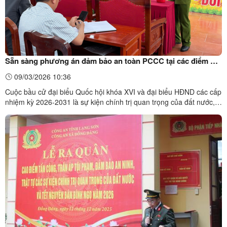
Sẵn sàng phương án đảm bảo an toàn PCCC tại các điểm bỏ
phiếu
09/03/2026 10:36
Cuộc bầu cử đại biểu Quốc hội khóa XVI và đại biểu HĐND các cấp
nhiệm kỳ 2026-2031 là sự kiện chính trị quan trọng của đất nước,
ngày hội lớn của toàn dân. Nhận thức rõ ý nghĩa đặc biệt của sự
kiện này, thời gian qua, Đội Chữa cháy và cứu nạn cứu hộ
(CC&CNCH) khu vực I, Phòng Cảnh sát PCCC và CNCH ...