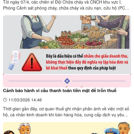
Tối ngày 07/4, các chiến sĩ Đội Chữa cháy và CNCH khu vực I,
Phòng Cảnh sát phòng cháy, chữa cháy và cứu nạn, cứu hộ (PCCC
và CNCH) kịp thời dập tắt một đám cháy nhà dân tại số 89 đường
Nam Quan, thôn Nam Quan, xã Đồng Đăng. Các chiến sĩ Cảnh sát
phòng cháy, chữa cháy và cứu nạn, cứu hộ có mặt kịp ...
Cảnh báo hành vi cầu thanh toán tiền mặt để trốn thuế
11/03/2026 14:46
Thời gian gần đây, cơ quan thuế ghi nhận phản ánh về việc một số
hộ, cá nhân kinh doanh khi bán hàng hóa, cung cấp dịch vụ yêu
cầu khách hàng thanh toán bằng tiền mặt, hạn chế hoặc từ chối
các hình thức thanh toán chuyển khoản, thanh toán điện tử. Theo
cơ quan quản lý, đây là dấu hiệu có thể nhằm ...