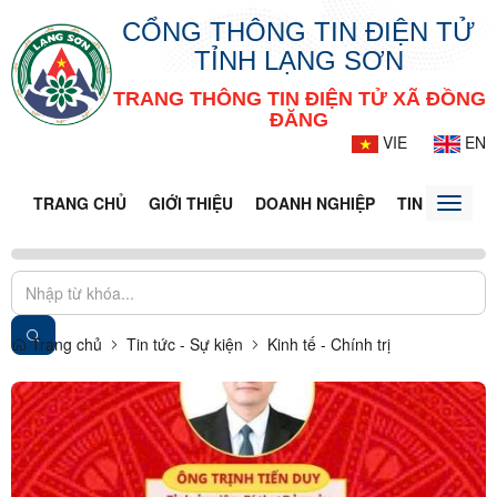
CỔNG THÔNG TIN ĐIỆN TỬ
TỈNH LẠNG SƠN
TRANG THÔNG TIN ĐIỆN TỬ XÃ ĐỒNG
ĐĂNG
VIE
EN
TRANG CHỦ
GIỚI THIỆU
DOANH NGHIỆP
TIN TỨC - S
Toggle
naviga
Trang chủ
Tin tức - Sự kiện
Kinh tế - Chính trị