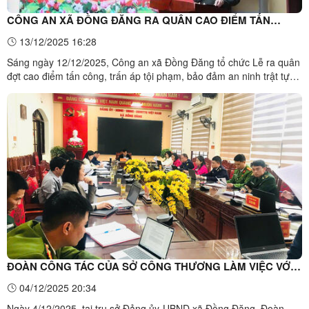
CÔNG AN XÃ ĐỒNG ĐĂNG RA QUÂN CAO ĐIỂM TẤN
CÔNG, TRẤN ÁP TỘI PHẠM - GIỮ BÌNH YÊN CHO DÂN ĐÓN
13/12/2025 16:28
TẾT BÍNH NGỌ 2026
Sáng ngày 12/12/2025, Công an xã Đồng Đăng tổ chức Lễ ra quân
đợt cao điểm tấn công, trấn áp tội phạm, bảo đảm an ninh trật tự
trên địa bàn xã trong dịp cuối năm và Tết Nguyên đán sắp tới. Buổi
lễ diễn ra trong không khí nghiêm túc, trang trọng, thể hiện quyết
tâm chính trị cao của cấp ủy, chính ...
ĐOÀN CÔNG TÁC CỦA SỞ CÔNG THƯƠNG LÀM VIỆC VỚI
UBND CÁC XÃ
04/12/2025 20:34
Ngày 4/12/2025, tại trụ sở Đảng ủy-UBND xã Đồng Đăng, Đoàn