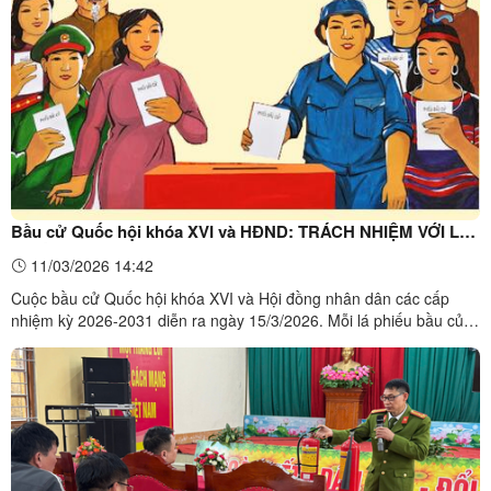
Bầu cử Quốc hội khóa XVI và HĐND: TRÁCH NHIỆM VỚI LÁ
PHIẾU
11/03/2026 14:42
Cuộc bầu cử Quốc hội khóa XVI và Hội đồng nhân dân các cấp
nhiệm kỳ 2026-2031 diễn ra ngày 15/3/2026. Mỗi lá phiếu bầu của
cử tri thể hiện sự cân nhắc kỹ lưỡng, sáng suốt lựa chọn những đại
biểu đủ đức, đủ sức, đủ tài, đại diện cho mình tham gia vào cơ
quan dân cử. Muốn vậy, cử tri phải nghiên cứu ...