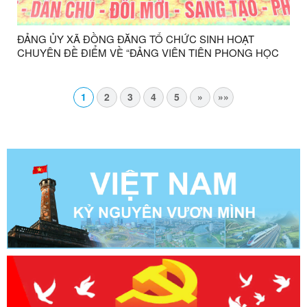
ĐẢNG ỦY XÃ ĐỒNG ĐĂNG TỔ CHỨC SINH HOẠT
CHUYÊN ĐỀ ĐIỂM VỀ “ĐẢNG VIÊN TIÊN PHONG HỌC
TẬP KỸ NĂNG SỐ”
1
2
3
4
5
»
»»