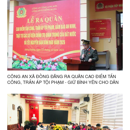
CÔNG AN XÃ ĐỒNG ĐĂNG RA QUÂN CAO ĐIỂM TẤN
CÔNG, TRẤN ÁP TỘI PHẠM - GIỮ BÌNH YÊN CHO DÂN
ĐÓN TẾT BÍNH NGỌ 2026