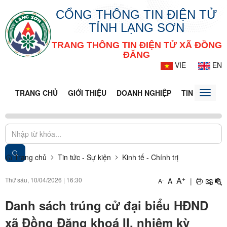
CỔNG THÔNG TIN ĐIỆN TỬ
TỈNH LẠNG SƠN
TRANG THÔNG TIN ĐIỆN TỬ XÃ ĐỒNG
ĐĂNG
VIE
EN
TRANG CHỦ
GIỚI THIỆU
DOANH NGHIỆP
TIN TỨC - S
Toggle
naviga
Trang chủ
Tin tức - Sự kiện
Kinh tế - Chính trị
+
A
Thứ sáu, 10/04/2026
|
16:30
A
|
-
A
Danh sách trúng cử đại biểu HĐND
xã Đồng Đăng khoá II, nhiệm kỳ