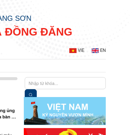
LẠNG SƠN
Ã ĐỒNG ĐĂNG
VIE
EN
ộng ủng
a bàn xã
bị máy