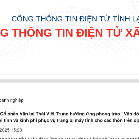
CỔNG THÔNG TIN ĐIỆN TỬ TỈNH 
G THÔNG TIN ĐIỆN TỬ X
oanh nghiệp
 Cổ phần Vận tải Thái Việt Trung hưởng ứng phong trào “Vận đ
i tính và kinh phí phục vụ trang bị máy tính cho các thôn trên đị
ăng"
2025 15:23
g phong trào “Vận động ủng hộ máy vi tính và kinh phí phục vụ trang 