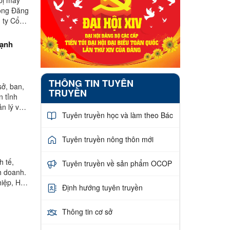
Đồng Đăng
 ty Cổ
cạnh
THÔNG TIN TUYÊN
sở, ban,
TRUYỀN
n tỉnh
ản lý và
Tuyên truyền học và làm theo Bác
Tuyên truyền nông thôn mới
h tế,
Tuyên truyền về sản phẩm OCOP
nh doanh.
hiệp, HTX
Định hướng tuyên truyền
Thông tin cơ sở