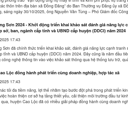
 các thôn trên địa bàn xã Đồng Đăng” do Ban Thường vụ Đảng ủy xã 
g, sáng ngày 30/10/2025, ông Nguyễn Văn Tùng – Phó Giám đốc Công
tải Thái Việt Trung đã trực tiếp trao tặng 02 ...
g Sơn 2024 - Khởi động triển khai khảo sát đánh giá năng lực 
ấp sở, ban, ngành cấp tỉnh và UBND cấp huyện (DDCI) năm 2024
2025 17:43
 Sơn đã chính thức triển khai khảo sát, đánh giá năng lực cạnh tranh 
p tỉnh và UBND cấp huyện (DDCI) năm 2024. Đây cũng là năm đầu tiê
công nghệ thông tin vào việc khảo sát thông qua hệ thống lưu trữ, qu
dữ liệu trên một nền tảng đám mây ...
ao Lộc đồng hành phát triển cùng doanh nghiệp, hợp tác xã
2025 17:43
hác tối đa tiềm năng, lợi thế nhằm tạo bước đột phá trong phát triển kin
việc hoàn thiện cơ sở hạ tầng thiết yếu, cải thiện môi trường đầu tư ki
n qua, huyện Cao Lộc đã có nhiều giải pháp đồng hành cùng doanh ng
n, qua đó đóng góp quan trọng ...