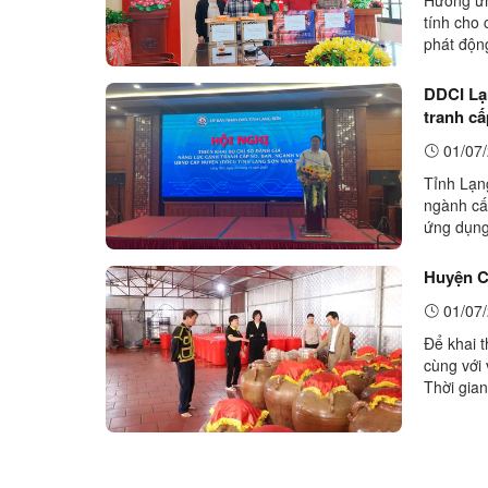
tính cho
phát độn
phần Vận 
DDCI Lạn
tranh c
01/07/
Tỉnh Lạng
ngành cấ
ứng dụng 
truy cập 
Huyện C
01/07/
Để khai t
cùng với 
Thời gia
phát triể