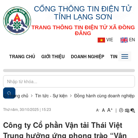
CỔNG THÔNG TIN ĐIỆN TỬ
TỈNH LẠNG SƠN
TRANG THÔNG TIN ĐIỆN TỬ XÃ ĐỒNG
ĐĂNG
VIE
EN
TRANG CHỦ
GIỚI THIỆU
DOANH NGHIỆP
TIN TỨC - S
Toggle
naviga
Trang chủ
Tin tức - Sự kiện
Đồng hành cùng doanh nghiệp
+
A
Thứ năm, 30/10/2025
|
15:23
A
|
-
A
Công ty Cổ phần Vận tải Thái Việt
Trung hưởng ứng phong trào “Vận