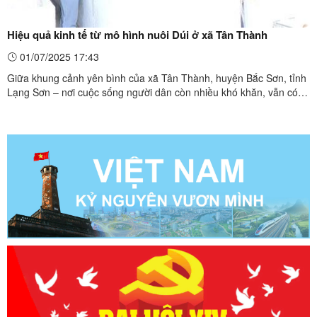
Hiệu quả kinh tế từ mô hình nuôi Dúi ở xã Tân Thành
01/07/2025 17:43
Giữa khung cảnh yên bình của xã Tân Thành, huyện Bắc Sơn, tỉnh
Lạng Sơn – nơi cuộc sống người dân còn nhiều khó khăn, vẫn có
những tấm gương nông dân không ngừng tìm tòi hướng đi mới để
phát triển kinh tế. Trong số đó, anh Vi Văn Hưng, ở thôn Nà Gỗ, là
người đã mạnh dạn khởi nghiệp với mô hình ...