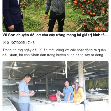
Vũ Sơn chuyển đổi cơ cấu cây trồng mang lại giá trị kinh tế
cao
01/07/2025 17:43
Trong những ngày đầu Xuân mới, cùng với các hoạt động ra quân
đầu xuân, bà con Nhân dân trong huyện cũng hăng say ra đồng
gieo trồng, chăm sóc cây trồng vụ Xuân, phấn đấu một năm thắng
lợi. Để tạo động lực, khí thế thi đua lao động trong sản xuất cho bà
con Nhân dân trên địa bàn huyện. Chúng tôi ...