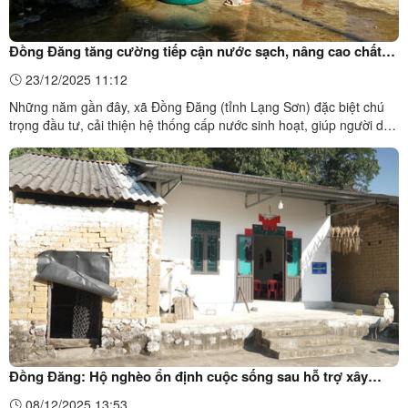
Đồng Đăng tăng cường tiếp cận nước sạch, nâng cao chất
lượng cuộc sống cho người dân
23/12/2025 11:12
Những năm gần đây, xã Đồng Đăng (tỉnh Lạng Sơn) đặc biệt chú
trọng đầu tư, cải thiện hệ thống cấp nước sinh hoạt, giúp người dân
– nhất là đồng bào dân tộc thiểu số ở các thôn khó khăn – tiếp cận
nguồn nước sạch, đảm bảo sức khỏe và vệ sinh môi trường.Hệ
thống cấp nước sạch được mở rộng tại xã Đồng ...
Đồng Đăng: Hộ nghèo ổn định cuộc sống sau hỗ trợ xây
dựng, sửa chữa nhà ở.
08/12/2025 13:53