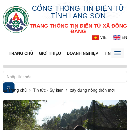
CỔNG THÔNG TIN ĐIỆN TỬ
TỈNH LẠNG SƠN
TRANG THÔNG TIN ĐIỆN TỬ XÃ ĐỒNG
ĐĂNG
VIE
EN
TRANG CHỦ
GIỚI THIỆU
DOANH NGHIỆP
TIN TỨC - S
Toggle
naviga
Trang chủ
Tin tức - Sự kiện
xây dựng nông thôn mới