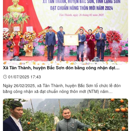
“Truyền thông về giảm nghèo đa chiều”, thuộc Dự án 6 ...
Xã Tân Thành, huyện Bắc Sơn đón bằng công nhận đạt
chuẩn nông thôn mới
01/07/2025 17:43
Ngày 26/02/2025, xã Tân Thành, huyện Bắc Sơn tổ chức lễ đón
bằng công nhận xã đạt chuẩn nông thôn mới (NTM) năm
2024. Thừa ủy quyền của Chủ tịch UBND tỉnh, lãnh đạo Sở Nông
nghiệp và Phát triển nông thôn trao bằng công nhận cho đại diện
xã Tân ThànhNăm 2024, xã Tân Thành được chọn là xã điểm phấn
...