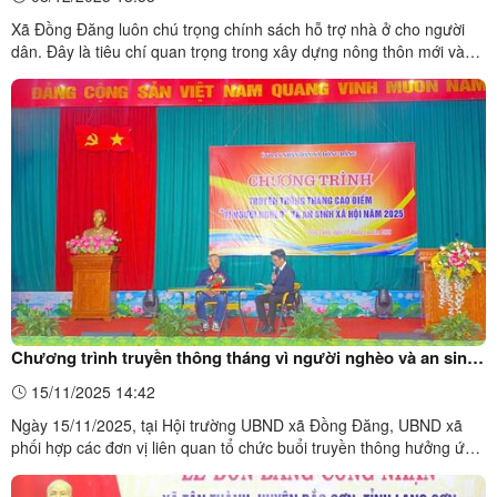
Xã Đồng Đăng luôn chú trọng chính sách hỗ trợ nhà ở cho người
dân. Đây là tiêu chí quan trọng trong xây dựng nông thôn mới và
mục tiêu giảm nghèo bền vững tại địa phương.Niềm vui của bà
Hoàng Thị Sung khi gia đình được hỗ trợ xây dựng nhà ở kiên cố,
giúp ổn định cuộc sống và yên tâm lao động sản ...
Chương trình truyền thông tháng vì người nghèo và an sinh
xã hội năm 2025.
15/11/2025 14:42
Ngày 15/11/2025, tại Hội trường UBND xã Đồng Đăng, UBND xã
phối hợp các đơn vị liên quan tổ chức buổi truyền thông hưởng ứng
Tháng cao điểm vì người nghèo và an sinh xã hội năm 2025.
Chương trình được triển khai trong khuôn khổ Tiểu dự án 2: