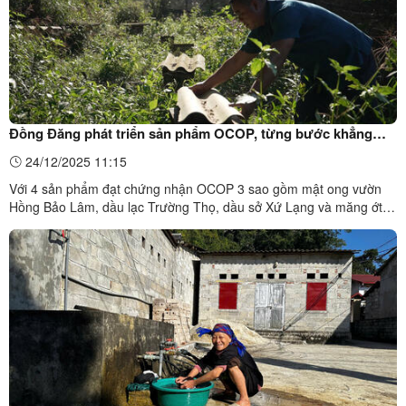
Đồng Đăng phát triển sản phẩm OCOP, từng bước khẳng
định thương hiệu nông sản địa phương
24/12/2025 11:15
Với 4 sản phẩm đạt chứng nhận OCOP 3 sao gồm mật ong vườn
Hồng Bảo Lâm, dầu lạc Trường Thọ, dầu sở Xứ Lạng và măng ớt
Xứ Lạng, xã Đồng Đăng đang từng bước khẳng định thương hiệu
nông sản địa phương thông qua chuẩn hóa quy trình sản xuất và
nâng cao chất lượng sản phẩm. Cũng từ đó, OCOP trở thành ...