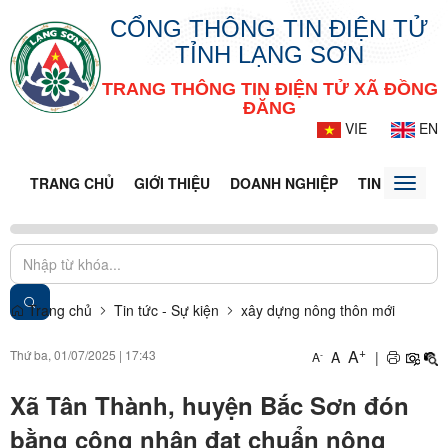
CỔNG THÔNG TIN ĐIỆN TỬ
TỈNH LẠNG SƠN
TRANG THÔNG TIN ĐIỆN TỬ XÃ ĐỒNG
ĐĂNG
VIE
EN
TRANG CHỦ
GIỚI THIỆU
DOANH NGHIỆP
TIN TỨC - S
Toggle
naviga
Trang chủ
Tin tức - Sự kiện
xây dựng nông thôn mới
+
A
Thứ ba, 01/07/2025
|
17:43
A
|
-
A
Xã Tân Thành, huyện Bắc Sơn đón
bằng công nhận đạt chuẩn nông