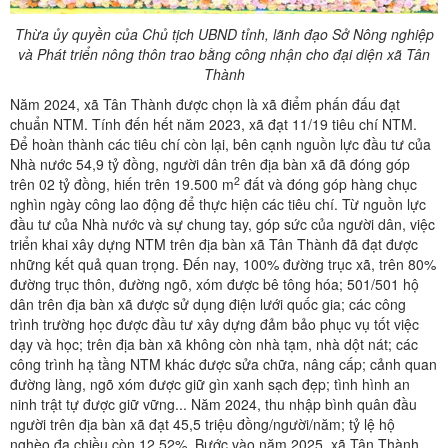
Thừa ủy quyền của Chủ tịch UBND tỉnh, lãnh đạo Sở Nông nghiệp
và Phát triển nông thôn trao bằng công nhận cho đại diện xã Tân
Thành
Năm 2024, xã Tân Thành được chọn là xã điểm phấn đấu đạt
chuẩn NTM. Tính đến hết năm 2023, xã đạt 11/19 tiêu chí NTM.
Để hoàn thành các tiêu chí còn lại, bên cạnh nguồn lực đầu tư của
Nhà nước 54,9 tỷ đồng, người dân trên địa bàn xã đã đóng góp
2
trên 02 tỷ đồng, hiến trên 19.500 m
đất và đóng góp hàng chục
nghìn ngày công lao động để thực hiện các tiêu chí. Từ nguồn lực
đầu tư của Nhà nước và sự chung tay, góp sức của người dân, việc
triển khai xây dựng NTM trên địa bàn xã Tân Thành đã đạt được
những kết quả quan trọng. Đến nay, 100% đường trục xã, trên 80%
đường trục thôn, đường ngõ, xóm được bê tông hóa; 501/501 hộ
dân trên địa bàn xã được sử dụng điện lưới quốc gia; các công
trình trường học được đầu tư xây dựng đảm bảo phục vụ tốt việc
dạy và học; trên địa bàn xã không còn nhà tạm, nhà dột nát; các
công trình hạ tầng NTM khác được sửa chữa, nâng cấp; cảnh quan
đường làng, ngõ xóm được giữ gìn xanh sạch đẹp; tình hình an
ninh trật tự được giữ vững... Năm 2024, thu nhập bình quân đầu
người trên địa bàn xã đạt 45,5 triệu đồng/người/năm; tỷ lệ hộ
nghèo đa chiều còn 12,52%. Bước vào năm 2025, xã Tân Thành