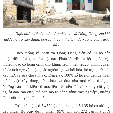
Ngôi nhà mới của một hộ nghèo tại xã Đồng Đăng sau khi
được hỗ trợ xây dựng, bên cạnh căn nhà tạm đã xuống cấp trước
đây.
Theo thống kê, toàn xã Đồng Đăng hiện có 74 hộ dân
thuộc diện nhà tạm, nhà dột nát. Phần lớn đều là hộ nghèo, cận
nghèo hoặc có hoàn cảnh khó khăn. Trong năm 2025, chính quyền
xã đã tích cực vận động các nguồn lực xã hội hóa, hỗ trợ người dân
xây mới và sửa chữa nhà ở. Đến nay, 100% số hộ nói trên đã hoàn
thành việc xây dựng, sửa chữa và đưa nhà mới vào sử dụng.
Những căn nhà kiên cố mọc lên trên nền đất cũ không chỉ giúp
người dân “an cư”, mà còn mở ra hành trình “lạc nghiệp”, hướng
đến cuộc sống ổn định hơn.
Toàn xã hiện có 5.457 hộ dân, trong đó 5.185 hộ có nhà đạt
tiêu chuẩn Bộ Xây dựng, chiếm 95%. Chỉ còn 272 căn nhà chưa