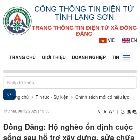
CỔNG THÔNG TIN ĐIỆN TỬ
TỈNH LẠNG SƠN
TRANG THÔNG TIN ĐIỆN TỬ XÃ ĐỒNG
ĐĂNG
VIE
EN
TRANG CHỦ
GIỚI THIỆU
DOANH NGHIỆP
TIN TỨC - S
Toggle
naviga
Trang chủ
Tin tức - Sự kiện
Chính sách mới có hiệu lực
+
A
Thứ hai, 08/12/2025
|
13:53
A
|
-
A
Đồng Đăng: Hộ nghèo ổn định cuộc
sống sau hỗ trợ xây dựng, sửa chữa