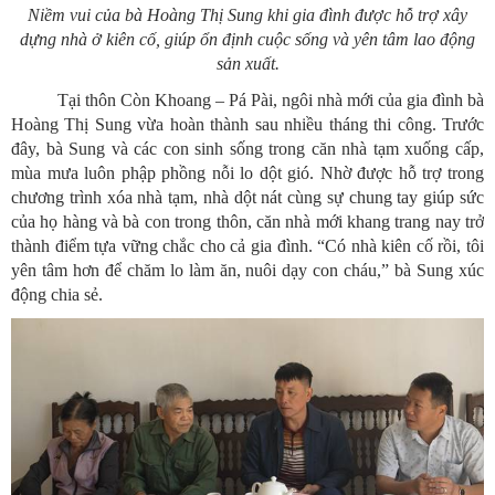
Niềm vui của bà Hoàng Thị Sung khi gia đình được hỗ trợ xây
dựng nhà ở kiên cố, giúp ổn định cuộc sống và yên tâm lao động
sản xuất.
Tại thôn Còn Khoang – Pá Pài, ngôi nhà mới của gia đình bà
Hoàng Thị Sung vừa hoàn thành sau nhiều tháng thi công. Trước
đây, bà Sung và các con sinh sống trong căn nhà tạm xuống cấp,
mùa mưa luôn phập phồng nỗi lo dột gió. Nhờ được hỗ trợ trong
chương trình xóa nhà tạm, nhà dột nát cùng sự chung tay giúp sức
của họ hàng và bà con trong thôn, căn nhà mới khang trang nay trở
thành điểm tựa vững chắc cho cả gia đình. “Có nhà kiên cố rồi, tôi
yên tâm hơn để chăm lo làm ăn, nuôi dạy con cháu,” bà Sung xúc
động chia sẻ.