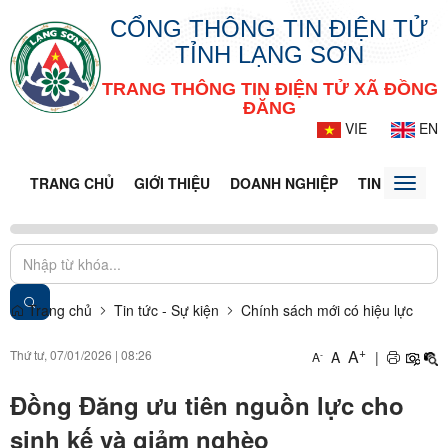
CỔNG THÔNG TIN ĐIỆN TỬ
TỈNH LẠNG SƠN
TRANG THÔNG TIN ĐIỆN TỬ XÃ ĐỒNG
ĐĂNG
VIE
EN
TRANG CHỦ
GIỚI THIỆU
DOANH NGHIỆP
TIN TỨC - S
Toggle
naviga
Trang chủ
Tin tức - Sự kiện
Chính sách mới có hiệu lực
+
A
Thứ tư, 07/01/2026
|
08:26
A
|
-
A
Đồng Đăng ưu tiên nguồn lực cho
sinh kế và giảm nghèo