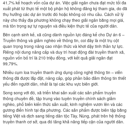
41,7% kế hoạch vốn của dự án. Việc giải ngân chưa đạt mức tối đa
xuất phát từ thực tế một bộ phận hộ không đăng ký tham gia, do đã
thụ hưởng các dự án trước đó hoặc không có nhu cầu. Cách xử lý
này cho thấy địa phương không chạy theo giải ngân bằng mọi giá,
mà tôn trọng sự tự nguyện và điều kiện thực tế của người dân.
Bên cạnh sinh kế, xã cũng dành nguồn lực đáng kể cho Dự án 6 –
Truyền thông và giảm nghèo về thông tin, coi đây là một trụ cột
quan trọng trong nâng cao nhận thức và khơi dậy tinh thần tự lực.
Riêng nội dung nâng cấp và duy trì hoạt động đài truyền thanh xã,
nguồn vốn bố trí là 210 triệu đồng, với kết quả giải ngân đạt
99,79%.
Nhiều cụm loa truyền thanh ứng dụng công nghệ thông tin – viễn
thông đã được lắp đặt, nâng cấp, góp phần bảo đảm thông tin thiết
yếu đến người dân, nhất là tại các khu vực biên giới.
Song song với đó, xã triển khai sản xuất các sản phẩm truyền
thông chuyên đề, tập trung vào tuyên truyền chính sách giảm
nghèo, phổ biến kiến thức sản xuất, kinh nghiệm vươn lên và các
gương điển hình tại địa phương. Các sản phẩm được biên tập bằng
tiếng Việt và dịch sang tiếng dân tộc Tày, Nùng, phát trên hệ thống
truyền thanh cơ sở, qua đó tăng khả năng tiếp cận của người dân.