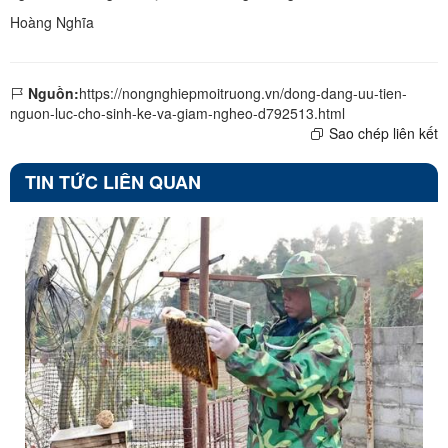
Hoàng Nghĩa
Nguồn:
https://nongnghiepmoitruong.vn/dong-dang-uu-tien-
nguon-luc-cho-sinh-ke-va-giam-ngheo-d792513.html
Sao chép liên kết
TIN TỨC LIÊN QUAN