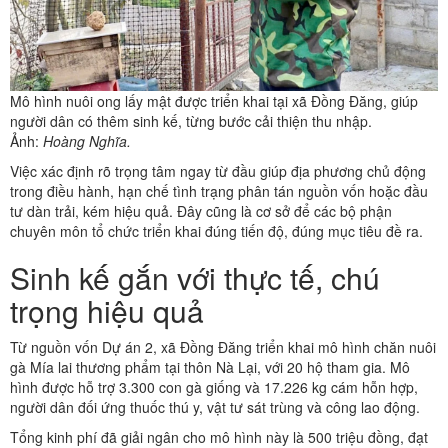
Mô hình nuôi ong lấy mật được triển khai tại xã Đồng Đăng, giúp
người dân có thêm sinh kế, từng bước cải thiện thu nhập.
Ảnh:
Hoàng Nghĩa.
Việc xác định rõ trọng tâm ngay từ đầu giúp địa phương chủ động
trong điều hành, hạn chế tình trạng phân tán nguồn vốn hoặc đầu
tư dàn trải, kém hiệu quả. Đây cũng là cơ sở để các bộ phận
chuyên môn tổ chức triển khai đúng tiến độ, đúng mục tiêu đề ra.
Sinh kế gắn với thực tế, chú
trọng hiệu quả
Từ nguồn vốn Dự án 2, xã Đồng Đăng triển khai mô hình chăn nuôi
gà Mía lai thương phẩm tại thôn Nà Lại, với 20 hộ tham gia. Mô
hình được hỗ trợ 3.300 con gà giống và 17.226 kg cám hỗn hợp,
người dân đối ứng thuốc thú y, vật tư sát trùng và công lao động.
Tổng kinh phí đã giải ngân cho mô hình này là 500 triệu đồng, đạt