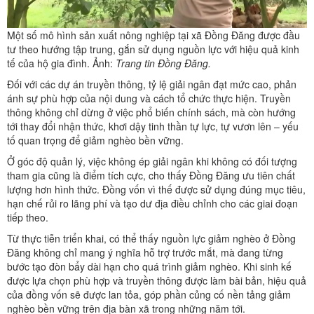
Một số mô hình sản xuất nông nghiệp tại xã Đồng Đăng được đầu
tư theo hướng tập trung, gắn sử dụng nguồn lực với hiệu quả kinh
tế của hộ gia đình. Ảnh:
Trang tin Đồng Đăng.
Đối với các dự án truyền thông, tỷ lệ giải ngân đạt mức cao, phản
ánh sự phù hợp của nội dung và cách tổ chức thực hiện. Truyền
thông không chỉ dừng ở việc phổ biến chính sách, mà còn hướng
tới thay đổi nhận thức, khơi dậy tinh thần tự lực, tự vươn lên – yếu
tố quan trọng để giảm nghèo bền vững.
Ở góc độ quản lý, việc không ép giải ngân khi không có đối tượng
tham gia cũng là điểm tích cực, cho thấy Đồng Đăng ưu tiên chất
lượng hơn hình thức. Đồng vốn vì thế được sử dụng đúng mục tiêu,
hạn chế rủi ro lãng phí và tạo dư địa điều chỉnh cho các giai đoạn
tiếp theo.
Từ thực tiễn triển khai, có thể thấy nguồn lực giảm nghèo ở Đồng
Đăng không chỉ mang ý nghĩa hỗ trợ trước mắt, mà đang từng
bước tạo đòn bẩy dài hạn cho quá trình giảm nghèo. Khi sinh kế
được lựa chọn phù hợp và truyền thông được làm bài bản, hiệu quả
của đồng vốn sẽ được lan tỏa, góp phần củng cố nền tảng giảm
nghèo bền vững trên địa bàn xã trong những năm tới.