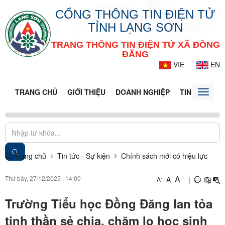
CỔNG THÔNG TIN ĐIỆN TỬ
TỈNH LẠNG SƠN
TRANG THÔNG TIN ĐIỆN TỬ XÃ ĐỒNG
ĐĂNG
VIE
EN
TRANG CHỦ
GIỚI THIỆU
DOANH NGHIỆP
TIN TỨC - S
Toggle
naviga
Trang chủ
Tin tức - Sự kiện
Chính sách mới có hiệu lực
+
A
Thứ bảy, 27/12/2025
|
14:00
A
|
-
A
Trường Tiểu học Đồng Đăng lan tỏa
tinh thần sẻ chia, chăm lo học sinh