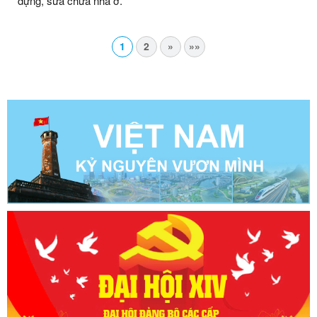
dựng, sửa chữa nhà ở.
1
2
»
»»