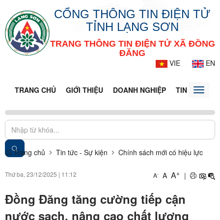
CỔNG THÔNG TIN ĐIỆN TỬ
TỈNH LẠNG SƠN
TRANG THÔNG TIN ĐIỆN TỬ XÃ ĐỒNG
ĐĂNG
VIE
EN
TRANG CHỦ
GIỚI THIỆU
DOANH NGHIỆP
TIN TỨC - S
Toggle
naviga
Trang chủ
Tin tức - Sự kiện
Chính sách mới có hiệu lực
+
A
Thứ ba, 23/12/2025
|
11:12
A
|
-
A
Đồng Đăng tăng cường tiếp cận
nước sạch, nâng cao chất lượng