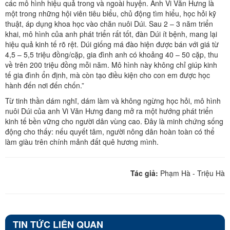
các mô hình hiệu quả trong và ngoài huyện. Anh Vi Văn Hưng là
một trong những hội viên tiêu biểu, chủ động tìm hiểu, học hỏi kỹ
thuật, áp dụng khoa học vào chăn nuôi Dúi. Sau 2 – 3 năm triển
khai, mô hình của anh phát triển rất tốt, đàn Dúi ít bệnh, mang lại
hiệu quả kinh tế rõ rệt. Dúi giống má đào hiện được bán với giá từ
4,5 – 5,5 triệu đồng/cặp, gia đình anh có khoảng 40 – 50 cặp, thu
về trên 200 triệu đồng mỗi năm. Mô hình này không chỉ giúp kinh
tế gia đình ổn định, mà còn tạo điều kiện cho con em được học
hành đến nơi đến chốn.”
Từ tinh thần dám nghĩ, dám làm và không ngừng học hỏi, mô hình
nuôi Dúi của anh Vi Văn Hưng đang mở ra một hướng phát triển
kinh tế bền vững cho người dân vùng cao. Đây là minh chứng sống
động cho thấy: nếu quyết tâm, người nông dân hoàn toàn có thể
làm giàu trên chính mảnh đất quê hương mình.
Tác giả:
Phạm Hà - Triệu Hà
TIN TỨC LIÊN QUAN