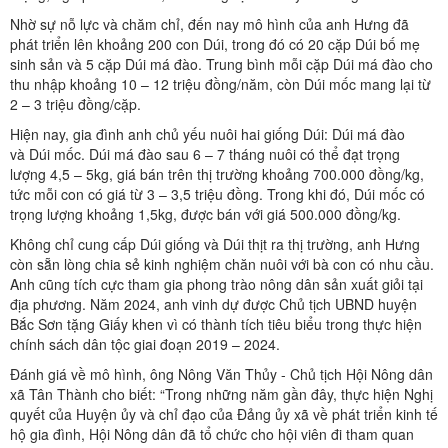
Nhờ sự nỗ lực và chăm chỉ, đến nay mô hình của anh Hưng đã
phát triển lên khoảng 200 con Dúi, trong đó có 20 cặp Dúi bố mẹ
sinh sản và 5 cặp Dúi má đào. Trung bình mỗi cặp Dúi má đào cho
thu nhập khoảng 10 – 12 triệu đồng/năm, còn Dúi mốc mang lại từ
2 – 3 triệu đồng/cặp.
Hiện nay, gia đình anh chủ yếu nuôi hai giống Dúi: Dúi má đào
và Dúi mốc. Dúi má đào sau 6 – 7 tháng nuôi có thể đạt trọng
lượng 4,5 – 5kg, giá bán trên thị trường khoảng 700.000 đồng/kg,
tức mỗi con có giá từ 3 – 3,5 triệu đồng. Trong khi đó, Dúi mốc có
trọng lượng khoảng 1,5kg, được bán với giá 500.000 đồng/kg.
Không chỉ cung cấp Dúi giống và Dúi thịt ra thị trường, anh Hưng
còn sẵn lòng chia sẻ kinh nghiệm chăn nuôi với bà con có nhu cầu.
Anh cũng tích cực tham gia phong trào nông dân sản xuất giỏi tại
địa phương. Năm 2024, anh vinh dự được Chủ tịch UBND huyện
Bắc Sơn tặng Giấy khen vì có thành tích tiêu biểu trong thực hiện
chính sách dân tộc giai đoạn 2019 – 2024.
Đánh giá về mô hình, ông Nông Văn Thủy - Chủ tịch Hội Nông dân
xã Tân Thành cho biết: “Trong những năm gần đây, thực hiện Nghị
quyết của Huyện ủy và chỉ đạo của Đảng ủy xã về phát triển kinh tế
hộ gia đình, Hội Nông dân đã tổ chức cho hội viên đi tham quan