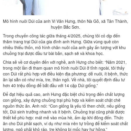
Mô hình nuôi Dúi của anh Vi Văn Hưng, thôn Nà Gỗ, xã Tân Thành,
huyện Bắc Sơn.
Trong chuyến công tác giữa tháng 4/2025, chúng tôi có dịp đến
thăm trang trại Dúi của gia đình anh Hưng. Giữa vùng quê còn
nhiều thiếu thốn, mô hình chăn nuôi của anh gây ấn tượng với khu
chuồng trại được đầu tư bài bản, sạch sẽ và khoa học.
Chia sẻ về cơ duyên đến với nghề, anh Hưng cho biết: “Năm 2021,
trong một lần đi tham quan mô hình nuôi Dúi ở tỉnh ngoài, tôi thấy
con Dúi rất phù hợp với điều kiện địa phương: dễ nuôi, ít bệnh, thức
ăn lại sẵn có như mía, tre, thân ngô. Về nhà, tôi quyết định đầu tư
hơn 40 triệu đồng để bắt đầu với 14 cặp Dúi giống.”
Để đạt hiệu quả cao, anh Hưng đặc biệt chú trọng đến chất lượng
con giống, xây dựng chuồng trại phù hợp và kiểm soát chặt chẽ
nguồn thức ăn. Anh nói: “Con giống là yếu tố then chốt, nếu giống
tốt, Dúi sinh trưởng nhanh và ít bệnh. Chuồng trại cũng phải được
thiết kế phù hợp: mát mẻ vào mùa hè, ấm áp khi đông đến. Thức
ăn cho Dúi phải sạch, ví dụ như mía nên tự trồng để kiểm soát chất
lượng, ngô phải khô ráo, tre không bị mốc hay hư hỏng.”