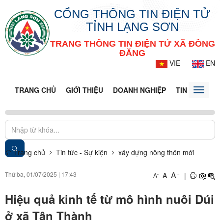
CỔNG THÔNG TIN ĐIỆN TỬ
TỈNH LẠNG SƠN
TRANG THÔNG TIN ĐIỆN TỬ XÃ ĐỒNG
ĐĂNG
VIE
EN
TRANG CHỦ
GIỚI THIỆU
DOANH NGHIỆP
TIN TỨC - S
Toggle
naviga
Trang chủ
Tin tức - Sự kiện
xây dựng nông thôn mới
+
A
Thứ ba, 01/07/2025
|
17:43
A
|
-
A
Hiệu quả kinh tế từ mô hình nuôi Dúi
ở xã Tân Thành