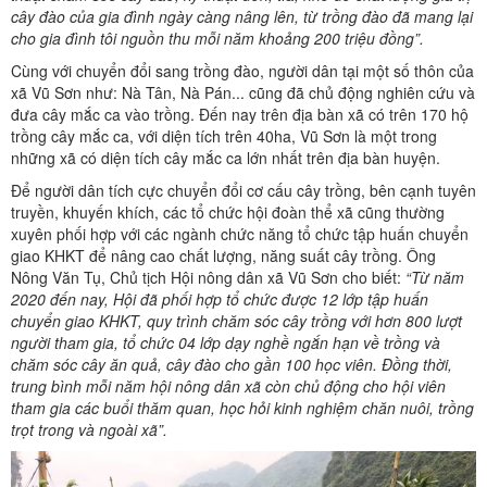
cây đào của gia đình ngày càng nâng lên, từ trồng đào đã mang lại
cho gia đình tôi nguồn thu mỗi năm khoảng 200 triệu đồng”.
Cùng với chuyển đổi sang trồng đào, người dân tại một số thôn của
xã Vũ Sơn như: Nà Tân, Nà Pán... cũng đã chủ động nghiên cứu và
đưa cây mắc ca vào trồng. Đến nay trên địa bàn xã có trên 170 hộ
trồng cây mắc ca, với diện tích trên 40ha, Vũ Sơn là một trong
những xã có diện tích cây mắc ca lớn nhất trên địa bàn huyện.
Để người dân tích cực chuyển đổi cơ cấu cây trồng, bên cạnh tuyên
truyền, khuyến khích, các tổ chức hội đoàn thể xã cũng thường
xuyên phối hợp với các ngành chức năng tổ chức tập huấn chuyển
giao KHKT để nâng cao chất lượng, năng suất cây trồng. Ông
Nông Văn Tụ, Chủ tịch Hội nông dân xã Vũ Sơn cho biết:
“Từ năm
2020 đến nay, Hội đã phối hợp tổ chức được 12 lớp tập huấn
chuyển giao KHKT, quy trình chăm sóc cây trồng với hơn 800 lượt
người tham gia, tổ chức 04 lớp dạy nghề ngắn hạn về trồng và
chăm sóc cây ăn quả, cây đào cho gần 100 học viên. Đồng thời,
trung bình mỗi năm hội nông dân xã còn chủ động cho hội viên
tham gia các buổi thăm quan, học hỏi kinh nghiệm chăn nuôi, trồng
trọt trong và ngoài xã”.