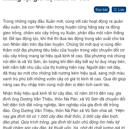
Đọc bài
Lưu
Trong những ngày đầu Xuân mới, cùng với các hoạt động ra quân
đầu xuân, bà con Nhân dân trong huyện cũng hăng say ra đồng
gieo trồng, chăm sóc cây trồng vụ Xuân, phấn đấu một năm thắng
lợi. Để tạo động lực, khí thế thi đua lao động trong sản xuất cho bà
con Nhân dân trên địa bàn huyện. Chúng tôi mời quý vị cùng đến
thăm một địa phương tiêu biểu của huyện trong việc chuyển đổi cơ
cấu cây trồng mang lại hiệu quả kinh tế cao. Địa phương mà chúng
nói đến là xã Vũ Sơn, ấn tượng khi đến đây bởi sự tư duy nhạy bén,
biết nắm bắt nhu cầu của thị trường hiện nay. Người dân nơi đây,
đã thay áo mới cho những bãi nương kém hiệu quả, sang một màu
xanh trù phú bởi những vườn cây có giá trị kinh tế cao. Qua đó giúp
nâng cao thu nhập trên cùng một đơn vị diện tích canh tác.
Nhận thấy hiệu quả kinh tế từ cây đào, từ năm 2010 đến nay, gia
đình ông Dương Văn Thiệu, thôn Nà Pán, xã Vũ Sơn đã chuyển đổi
hết diện tích đất nông nghiệp, lâm nghiệp của gia đình để trồng
đào. Ông Dương Văn Thiệu, thôn Nà Pán xã Vũ Sơn chia sẻ:
“Hiện
nay gia đình tôi có 1.000 cây đào thất thốn, 2.000 cây đào bích,
đào phai. Qúa trình trồng, gia đình tôi luôn chủ động tìm hiểu kỹ
thuật chăm sóc cây đào, kỹ thuật uốn, tỉa, nhờ đó chất lượng giá trị