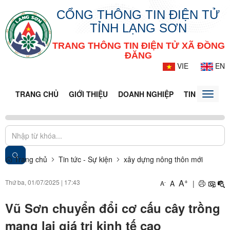
CỔNG THÔNG TIN ĐIỆN TỬ
TỈNH LẠNG SƠN
TRANG THÔNG TIN ĐIỆN TỬ XÃ ĐỒNG
ĐĂNG
VIE
EN
TRANG CHỦ
GIỚI THIỆU
DOANH NGHIỆP
TIN TỨC - S
Toggle
naviga
Trang chủ
Tin tức - Sự kiện
xây dựng nông thôn mới
+
A
Thứ ba, 01/07/2025
|
17:43
A
|
-
A
Vũ Sơn chuyển đổi cơ cấu cây trồng
mang lại giá trị kinh tế cao