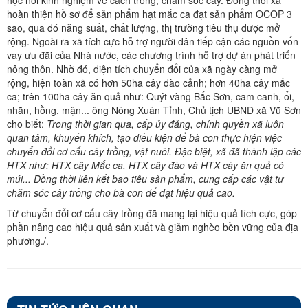
hoàn thiện hồ sơ để sản phẩm hạt mắc ca đạt sản phẩm OCOP 3
sao, qua đó năng suất, chất lượng, thị trường tiêu thụ được mở
rộng. Ngoài ra xã tích cực hỗ trợ người dân tiếp cận các nguồn vốn
vay ưu đãi của Nhà nước, các chương trình hỗ trợ dự án phát triển
nông thôn. Nhờ đó, diện tích chuyển đổi của xã ngày càng mở
rộng, hiện toàn xã có hơn 50ha cây đào cảnh; hơn 40ha cây mắc
ca; trên 100ha cây ăn quả như: Quýt vàng Bắc Sơn, cam canh, ổi,
nhãn, hồng, mận... ông Nông Xuân Tỉnh, Chủ tịch UBND xã Vũ Sơn
cho biết:
Trong thời gian qua, cấp ủy đảng, chính quyền xã luôn
quan tâm, khuyến khích, tạo điều kiện để bà con thực hiện việc
chuyển đổi cơ cấu cây trồng, vật nuôi. Đặc biệt, xã đã thành lập các
HTX như: HTX cây Mắc ca, HTX cây đào và HTX cây ăn quả có
múi... Đồng thời liên kết bao tiêu sản phẩm, cung cấp các vật tư
chăm sóc cây trồng cho bà con để đạt hiệu quả cao.
Từ chuyển đổi cơ cấu cây trồng đã mang lại hiệu quả tích cực, góp
phần nâng cao hiệu quả sản xuất và giảm nghèo bền vững của địa
phương./.