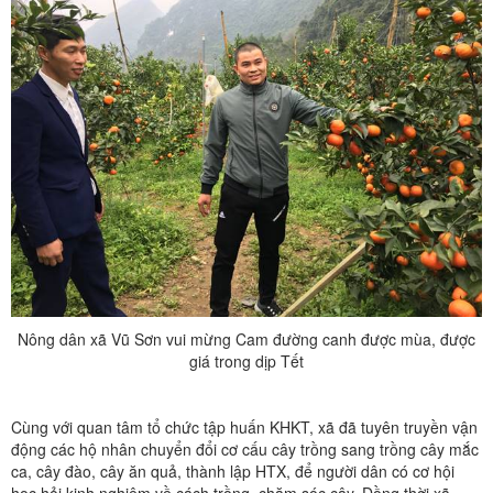
Nông dân xã Vũ Sơn vui mừng Cam đường canh được mùa, được
giá trong dịp Tết
Cùng với quan tâm tổ chức tập huấn KHKT, xã đã tuyên truyền vận
động các hộ nhân chuyển đổi cơ cấu cây trồng sang trồng cây mắc
ca, cây đào, cây ăn quả, thành lập HTX, để người dân có cơ hội
học hỏi kinh nghiệm về cách trồng, chăm sóc cây. Đồng thời xã