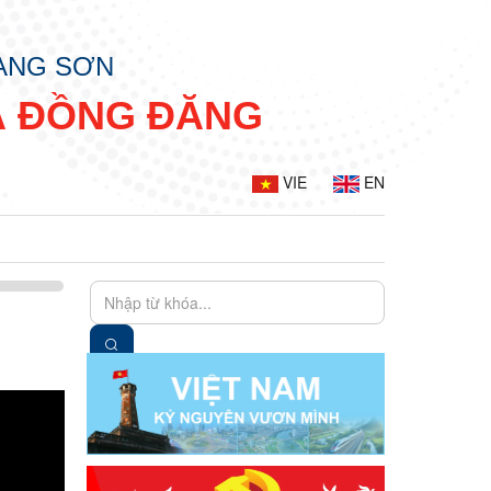
LẠNG SƠN
Ã ĐỒNG ĐĂNG
VIE
EN