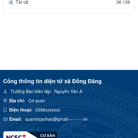
Tất cả:
26.139
Cổng thông tin điện tử xã Đồng Đăng
Trưởng Ban biên tập:
Nguyễn Văn A
Địa chỉ:
Cơ quan
Điện thoại:
0396xzxxxxx
Email:
quantricanhac@gmail---------.vn