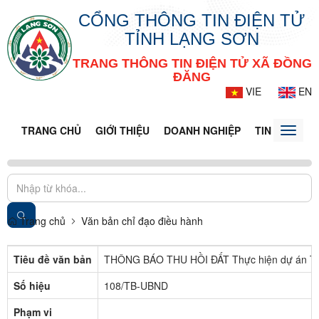
CỔNG THÔNG TIN ĐIỆN TỬ
TỈNH LẠNG SƠN
TRANG THÔNG TIN ĐIỆN TỬ XÃ ĐỒNG
ĐĂNG
VIE
EN
TRANG CHỦ
GIỚI THIỆU
DOANH NGHIỆP
TIN TỨC - S
Toggle
naviga
Trang chủ
Văn bản chỉ đạo điều hành
Tiêu đề văn bản
THÔNG BÁO THU HỒI ĐẤT Thực hiện dự án Tuyến
Số hiệu
108/TB-UBND
Phạm vi