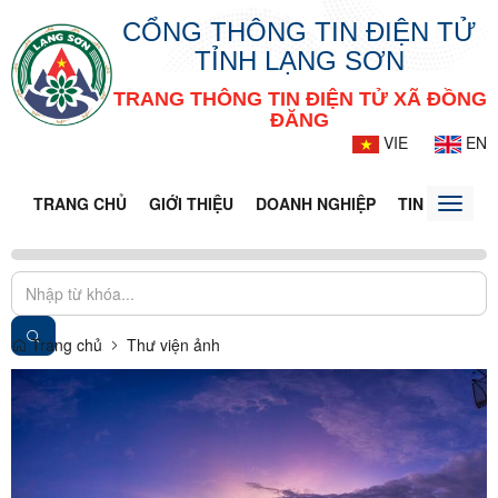
CỔNG THÔNG TIN ĐIỆN TỬ
TỈNH LẠNG SƠN
TRANG THÔNG TIN ĐIỆN TỬ XÃ ĐỒNG
ĐĂNG
VIE
EN
TRANG CHỦ
GIỚI THIỆU
DOANH NGHIỆP
TIN TỨC - S
Toggle
naviga
Trang chủ
Thư viện ảnh