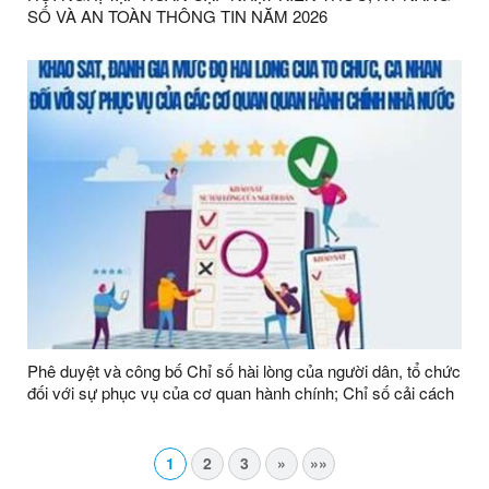
SỐ VÀ AN TOÀN THÔNG TIN NĂM 2026
Phê duyệt và công bố Chỉ số hài lòng của người dân, tổ chức
đối với sự phục vụ của cơ quan hành chính; Chỉ số cải cách
hành chính các cơ quan, đơn vị năm 2025
1
2
3
»
»»