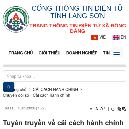
CỔNG THÔNG TIN ĐIỆN TỬ
TỈNH LẠNG SƠN
TRANG THÔNG TIN ĐIỆN TỬ XÃ ĐỒNG
ĐĂNG
VIE
EN
TRANG CHỦ
GIỚI THIỆU
DOANH NGHIỆP
TIN TỨC - S
Toggle
naviga
Trang chủ
CẢI CÁCH HÀNH CHÍNH
Chuyển đổi số - Cải cách hành chính
+
A
Thứ sáu, 15/05/2026
|
15:23
A
|
-
A
Tuyên truyền về cải cách hành chính