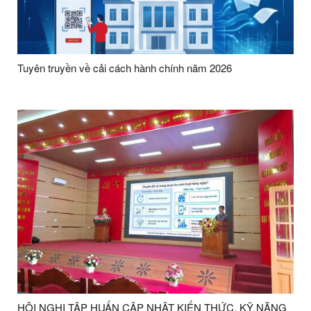
Tuyên truyền về cải cách hành chính năm 2026
HỘI NGHỊ TẬP HUẤN CẬP NHẬT KIẾN THỨC, KỸ NĂNG