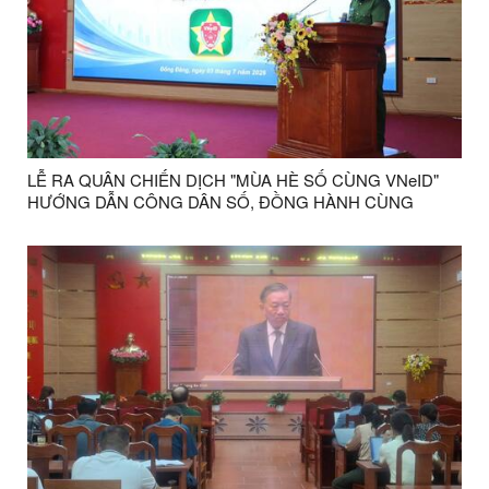
LỄ RA QUÂN CHIẾN DỊCH "MÙA HÈ SỐ CÙNG VNeID"
HƯỚNG DẪN CÔNG DÂN SỐ, ĐỒNG HÀNH CÙNG
NHÂN DÂN THỰC HIỆN ĐỀ ÁN 06