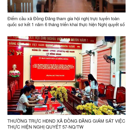
Điểm cầu xã Đồng Đăng tham gia hội nghị trực tuyến toàn
quốc sơ kết 1 năm 6 tháng triển khai thực hiện Nghị quyết số
57 của Bộ Chính trị
THƯỜNG TRỰC HĐND XÃ ĐỒNG ĐĂNG GIÁM SÁT VIỆC
THỰC HIỆN NGHỊ QUYẾT 57-NQ/TW