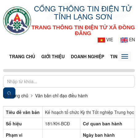
CỔNG THÔNG TIN ĐIỆN TỬ
TỈNH LẠNG SƠN
TRANG THÔNG TIN ĐIỆN TỬ XÃ ĐỒNG
ĐĂNG
VIE
EN
TRANG CHỦ
GIỚI THIỆU
DOANH NGHIỆP
TIN TỨC - S
Toggle
naviga
Trang chủ
Văn bản chỉ đạo điều hành
Tiêu đề văn bản
Kế hoạch tổ chức Kỳ thi Tốt nghiệp Trung học
Số hiệu
181/KH-BCĐ
Cơ quan ban hành
Phạm vi
Ngày ban hành