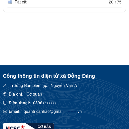
Tất cả:
26.175
Cổng thông tin điện tử xã Đồng Đăng
Trưởng Ban biên tập:
Nguyễn Văn A
Địa chỉ:
Cơ quan
Điện thoại:
0396xzxxxxx
Email:
quantricanhac@gmail---------.vn