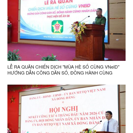
LỄ RA QUÂN CHIẾN DỊCH "MÙA HÈ SỐ CÙNG VNeID"
HƯỚNG DẪN CÔNG DÂN SỐ, ĐỒNG HÀNH CÙNG
NHÂN DÂN THỰC HIỆN ĐỀ ÁN 06