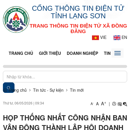
CỔNG THÔNG TIN ĐIỆN TỬ
TỈNH LẠNG SƠN
TRANG THÔNG TIN ĐIỆN TỬ XÃ ĐỒNG
ĐĂNG
VIE
EN
TRANG CHỦ
GIỚI THIỆU
DOANH NGHIỆP
TIN TỨC - S
Toggle
naviga
Trang chủ
Tin tức - Sự kiện
Tin mới
+
A
Thứ tư, 06/05/2026
|
09:34
A
|
-
A
HỌP THỐNG NHẤT CÔNG NHẬN BAN
VẬN ĐỘNG THÀNH LẬP HỘI DOANH