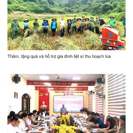
Thăm, tặng quà và hỗ trợ gia đình liệt sĩ thu hoạch lúa