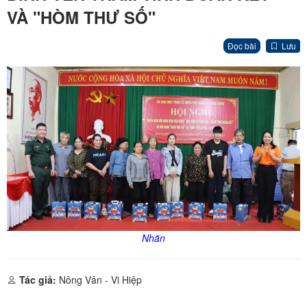
VÀ "HÒM THƯ SỐ"
Đọc bài
Lưu
Nhãn
Tác giả:
Nông Vân - Vi Hiệp