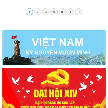
57 của Bộ Chính trị
1
2
3
4
5
»
»»