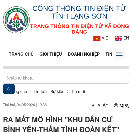
CỔNG THÔNG TIN ĐIỆN TỬ
TỈNH LẠNG SƠN
TRANG THÔNG TIN ĐIỆN TỬ XÃ ĐỒNG
ĐĂNG
VIE
EN
TRANG CHỦ
GIỚI THIỆU
DOANH NGHIỆP
TIN TỨC - S
Toggle
naviga
Trang chủ
Tin tức - Sự kiện
Tin mới
+
A
Thứ hai, 04/05/2026
|
10:36
A
|
-
A
RA MẮT MÔ HÌNH "KHU DÂN CƯ
BÌNH YÊN-THẮM TÌNH ĐOÀN KẾT"