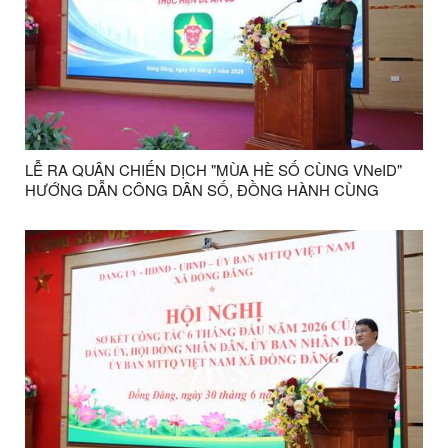
LỄ RA QUÂN CHIẾN DỊCH "MÙA HÈ SỐ CÙNG VNeID"
HƯỚNG DẪN CÔNG DÂN SỐ, ĐỒNG HÀNH CÙNG
NHÂN DÂN THỰC HIỆN ĐỀ ÁN 06