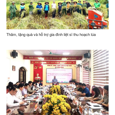
Thăm, tặng quà và hỗ trợ gia đình liệt sĩ thu hoạch lúa